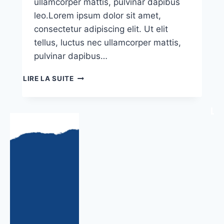
ullamcorper mattis, pulvinar dapibus
leo.Lorem ipsum dolor sit amet,
consectetur adipiscing elit. Ut elit
tellus, luctus nec ullamcorper mattis,
pulvinar dapibus…
LIRE LA SUITE
Lie